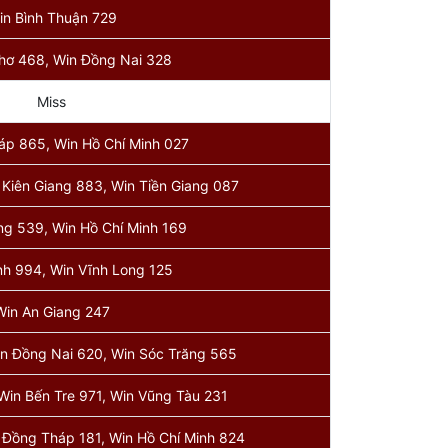
in Bình Thuận 729
hơ 468, Win Đồng Nai 328
Miss
áp 865, Win Hồ Chí Minh 027
 Kiên Giang 883, Win Tiền Giang 087
ng 539, Win Hồ Chí Minh 169
nh 994, Win Vĩnh Long 125
Win An Giang 247
in Đồng Nai 620, Win Sóc Trăng 565
Win Bến Tre 971, Win Vũng Tàu 231
 Đồng Tháp 181, Win Hồ Chí Minh 824