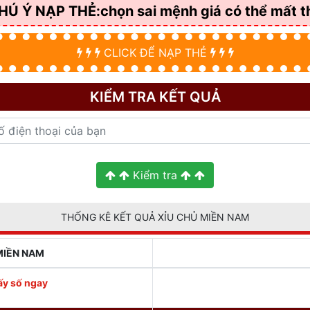
HÚ Ý NẠP THẺ:chọn sai mệnh giá có thể mất t
CLICK ĐỂ NẠP THẺ
KIỂM TRA KẾT QUẢ
Kiểm tra
THỐNG KÊ KẾT QUẢ XỈU CHỦ MIỀN NAM
MIỀN NAM
lấy số ngay