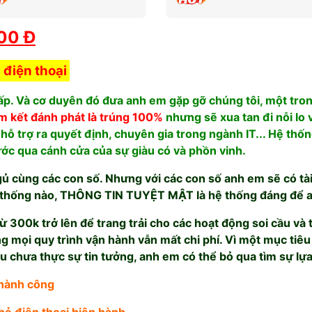
00 Đ
điện thoại
hấp. Và cơ duyên đó đưa anh em gặp gỡ chúng tôi, một tro
m kết đánh phát là trúng 100%
nhưng sẽ xua tan đi nỗi lo v
hỗ trợ ra quyết định, chuyên gia trong ngành IT... Hệ thố
ước qua cánh cửa của sự giàu có và phồn vinh.
cùng các con số. Nhưng với các con số anh em sẽ có tài c
ệ thống nào, THÔNG TIN TUYỆT MẬT là hệ thống đáng để a
ừ 300k trở lên để trang trải cho các hoạt động soi cầu và 
g mọi quy trình vận hành vẫn mất chi phí. Vì một mục tiêu
u chưa thực sự tin tưởng, anh em có thể bỏ qua tìm sự lự
thành công