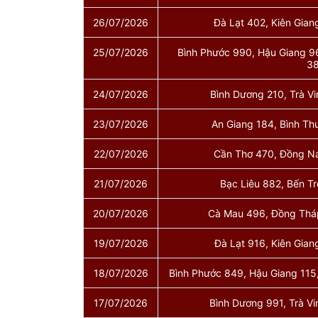
26/07/2026
Đà Lạt 402, Kiên Gian
25/07/2026
Bình Phước 990, Hậu Giang 9
3
24/07/2026
Bình Dương 210, Trà V
23/07/2026
An Giang 184, Bình Th
22/07/2026
Cần Thơ 470, Đồng Na
21/07/2026
Bạc Liêu 882, Bến T
20/07/2026
Cà Mau 496, Đồng Tháp
19/07/2026
Đà Lạt 916, Kiên Gian
18/07/2026
Bình Phước 849, Hậu Giang 115
17/07/2026
Bình Dương 991, Trà V