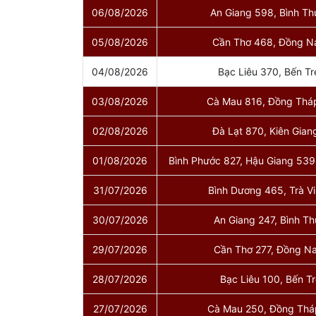
06/08/2026
An Giang 598, Bình Th
05/08/2026
Cần Thơ 468, Đồng Na
04/08/2026
Bạc Liêu 370, Bến T
03/08/2026
Cà Mau 816, Đồng Tháp
02/08/2026
Đà Lạt 870, Kiên Gian
01/08/2026
Bình Phước 827, Hậu Giang 539
31/07/2026
Bình Dương 465, Trà V
30/07/2026
An Giang 247, Bình Th
29/07/2026
Cần Thơ 277, Đồng Na
28/07/2026
Bạc Liêu 100, Bến T
27/07/2026
Cà Mau 250, Đồng Tháp