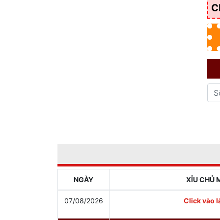
C
NGÀY
XỈU CHỦ 
07/08/2026
Click vào 