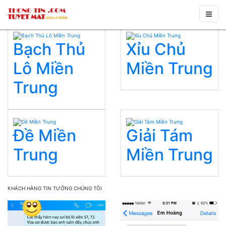
DÀN CẦU ĐẶC BIỆT HÔM NAY
Bạch Thủ
Xỉu Chủ
Lô Miền
Miền Trung
Trung
Đề Miền
Giải Tám
Trung
Miền Trung
KHÁCH HÀNG TIN TƯỞNG CHÚNG TÔI