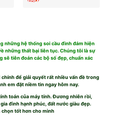
ng những hệ thống soi cầu đình đám hiện
ề những thất bại liên tục. Chúng tôi là sự
ng sẽ tiên đoán các bộ số đẹp, chuẩn xác
hính để giải quyết rất nhiều vấn đề trong
nh em đặt niềm tin ngay hôm nay.
tính toán của máy tính. Đương nhiên rồi,
 gia đình hạnh phúc, đất nước giàu đẹp.
a chọn tốt hơn cho mình