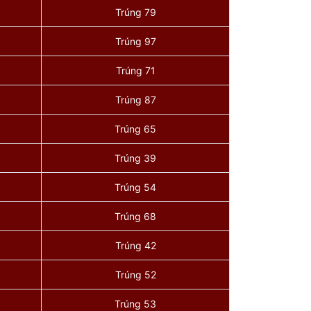
Trúng 79
Trúng 97
Trúng 71
Trúng 87
Trúng 65
Trúng 39
Trúng 54
Trúng 68
Trúng 42
Trúng 52
Trúng 53