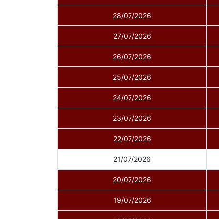
28/07/2026
27/07/2026
26/07/2026
25/07/2026
24/07/2026
23/07/2026
22/07/2026
21/07/2026
20/07/2026
19/07/2026